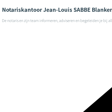
Notariskantoor
Jean-Louis SABBE
Blanke
De notaris en zijn team informeren, adviseren en begeleiden je bij a