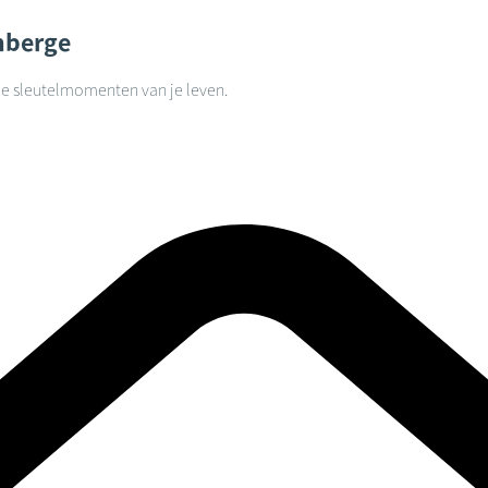
nberge
lle sleutelmomenten van je leven.